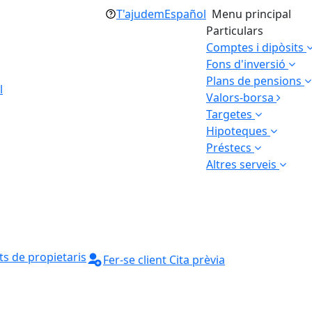
T'ajudem
Español
Menu principal
Particulars
Comptes i dipòsits
Fons d'inversió
Plans de pensions
l
Valors-borsa
Targetes
Hipoteques
Préstecs
Altres serveis
s de propietaris
Fer-se client
Cita prèvia