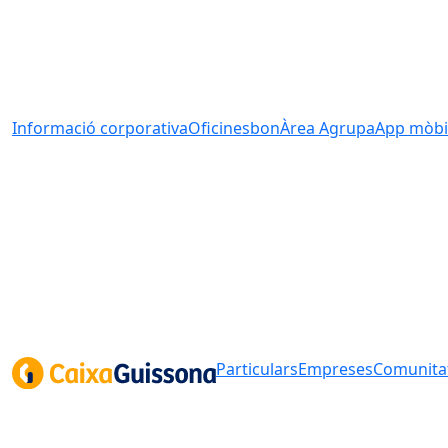
Informació corporativa
Oficines
bonÀrea Agrupa
App mòbi
Particulars
Empreses
Comunitat