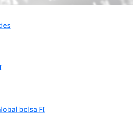
ades
I
obal bolsa FI