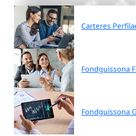
Carteres Perfil
Fondguissona F
Fondguissona Gl