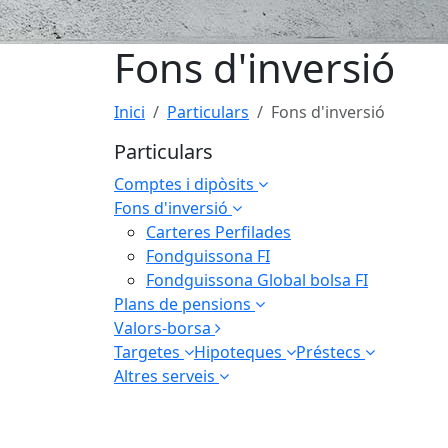
Fons d'inversió
Inici
Particulars
Fons d'inversió
Particulars
Comptes i dipòsits
Fons d'inversió
Carteres Perfilades
Fondguissona FI
Fondguissona Global bolsa FI
Plans de pensions
Valors-borsa
Targetes
Hipoteques
Préstecs
Altres serveis