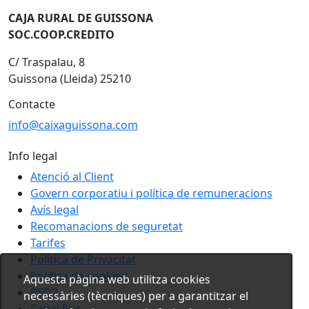
CAJA RURAL DE GUISSONA
SOC.COOP.CREDITO
C/ Traspalau, 8
Guissona (Lleida) 25210
Contacte
info@caixaguissona.com
Info legal
Atenció al Client
Govern corporatiu i política de remuneracions
Avís legal
Recomanacions de seguretat
Tarifes
Política de Privacitat
Política de cookies
Aquesta pàgina web utilitza cookies
PSD2
necessàries (tècniques) per a garantitzar el
Canal Ètic