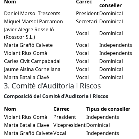
Nom
Càrrec
conseller
Daniel Marsol Trescents
President
Dominical
Miquel Marsol Parramon
Secretari
Dominical
Javier Alegre Rosselló
Vocal
Dominical
(Rosscor S.L.)
Marta Grañó Calvete
Vocal
Independents
Violant Rius Gomà
Vocal
Independents
Carles Civit Campabadal
Vocal
Dominical
Jaume Alsina Cornellana
Vocal
Dominical
Marta Batalla Clavé
Vocal
Dominical
3. Comitè d'Auditoria i Riscos
Composició del Comitè d'Auditoria i Riscos
Nom
Càrrec
Tipus de conseller
Violant Rius Gomà
President
Independents
Marta Batalla Clave
Vicepresident
Dominical
Marta Grañó Calvete
Vocal
Independents