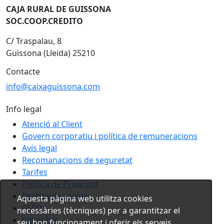
CAJA RURAL DE GUISSONA
SOC.COOP.CREDITO
C/ Traspalau, 8
Guissona (Lleida) 25210
Contacte
info@caixaguissona.com
Info legal
Atenció al Client
Govern corporatiu i política de remuneracions
Avís legal
Recomanacions de seguretat
Tarifes
Política de Privacitat
Política de cookies
Aquesta pàgina web utilitza cookies
PSD2
necessàries (tècniques) per a garantitzar el
Canal Ètic
seu bon funcionament i oferir els serveis