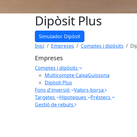
Dipòsit Plus
Simulador Dipòsit
Inici
Empreses
Comptes i dipòsits
Di
Empreses
Comptes i dipòsits
Multicompte CaixaGuissona
Dipòsit Plus
Fons d'inversió
Valors-borsa
Targetes
Hipoteques
Préstecs
Gestió de rebuts