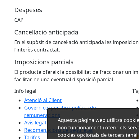
Despeses
CAP
Cancel·lació anticipada
En el supòsit de cancel·lació anticipada les imposici
l’interès contractat.
Imposicions parcials
El producte ofereix la possibilitat de fraccionar un i
facilitar-ne una eventual disposició parcial.
Info legal
T'
Atenció al Client
Govern corporatiu i política de
remuneracions
Aquesta pàgina web utilitza cookie
Avís legal
De
bon funcionament i oferir els servei
Recomanacions de seguretat
cookies opcionals de tercers (anàlis
Tarifes