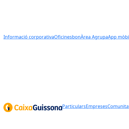
Informació corporativa
Oficines
bonÀrea Agrupa
App mòbi
Particulars
Empreses
Comunitat