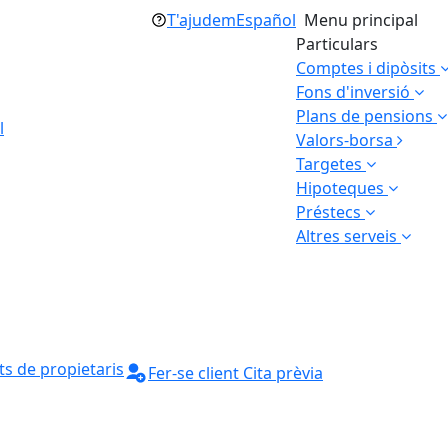
T'ajudem
Español
Menu principal
Particulars
Comptes i dipòsits
Fons d'inversió
Plans de pensions
l
Valors-borsa
Targetes
Hipoteques
Préstecs
Altres serveis
s de propietaris
Fer-se client
Cita prèvia