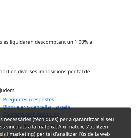
ons es liquidaran descomptant un 1,00% a
mport en diverses imposicions per tal de
ajudem
Preguntes i respostes
Bloquejar o cancel·lar targeta
Contacta amb nosaltres
s necessàries (tècniques) per a garantitzar el seu
scarregar les nostres Apps
s vinculats a la mateixa. Així mateix, s'utilitzen
is i marketing) per tal d'analitzar l'ús de la web
CaixaGuissona