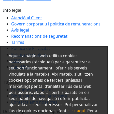
Info legal
Atenció al Client
Govern corporatiu i política de remuneracions
Avís legal
Recomanacions de seguretat
Tarifes
Política de Privacitat
Política de cookies
Aquesta pàgina web utilitza cookies
PSD2
necessàries (tècniques) per a garantitzar el
Canal Ètic
seu bon funcionament i oferir els serveis
vinculats a la mateixa. Així mateix, s'utilitzen
cookies opcionals de tercers (anàlisis i
T'ajudem
marketing) per tal d'analitzar l'ús de la web
Preguntes i respostes
pels usuaris, elaborar perfils basats en els
Bloquejar o cancel·lar targeta
seus hàbits de navegació i oferir publicitat
Contacta amb nosaltres
ajustada als seus interessos. Pot personalitzar
l'ús de cookies opcionals, fent
click aquí
. Per a
Descarregar les nostres Apps