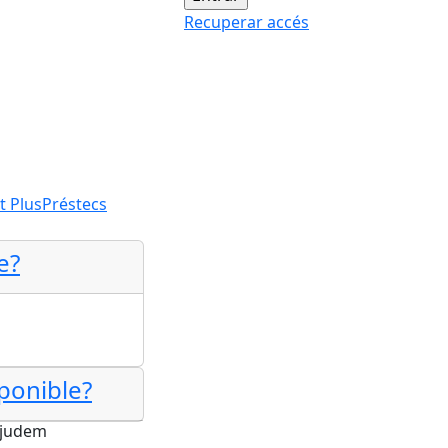
Recuperar accés
t Plus
Préstecs
e?
sponible?
ajudem