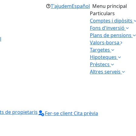
T'ajudem
Español
Menu principal
Particulars
Comptes i dipòsits
Fons d'inversió
Plans de pensions
l
Valors-borsa
Targetes
Hipoteques
Préstecs
Altres serveis
s de propietaris
Fer-se client
Cita prèvia