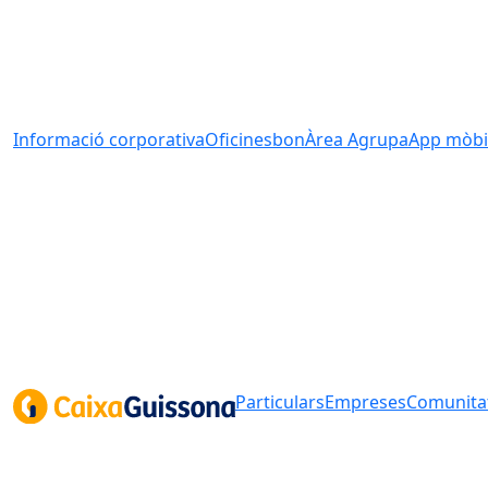
Informació corporativa
Oficines
bonÀrea Agrupa
App mòbi
Particulars
Empreses
Comunitat