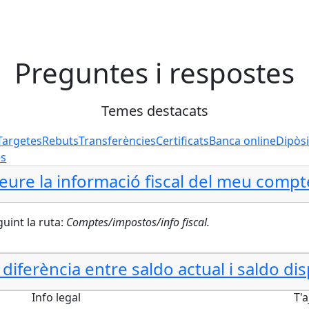
Preguntes i respostes
Temes destacats
Targetes
Rebuts
Transferències
Certificats
Banca online
Dipòsi
es
eure la informació fiscal del meu compt
uint la ruta:
Comptes/impostos/info fiscal.
 diferència entre saldo actual i saldo di
Info legal
T'