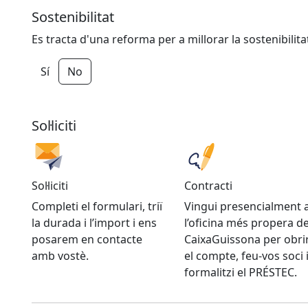
Sostenibilitat
Es tracta d'una reforma per a millorar la sostenibilita
Sí
No
Sol·liciti
Sol·liciti
Contracti
Completi el formulari, triï
Vingui presencialment 
la durada i l’import i ens
l’oficina més propera d
posarem en contacte
CaixaGuissona per obri
amb vostè.
el compte, feu-vos soci 
formalitzi el PRÉSTEC.