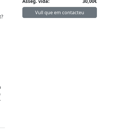
Asseg. vida:
30,00€
Vull que em contacteu
t?
a
e
r
i