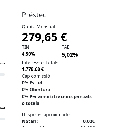
Préstec
Quota Mensual
279,65 €
TIN
TAE
4,50%
5,02%
Interessos Totals
1.778,68 €
Cap comissió
0% Estudi
0% Obertura
0% Per amortitzacions parcials
o totals
Despeses aproximades
Notari:
0,00€