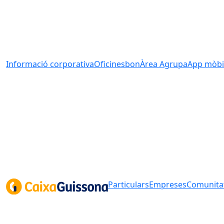
Informació corporativa
Oficines
bonÀrea Agrupa
App mòbi
Particulars
Empreses
Comunitat