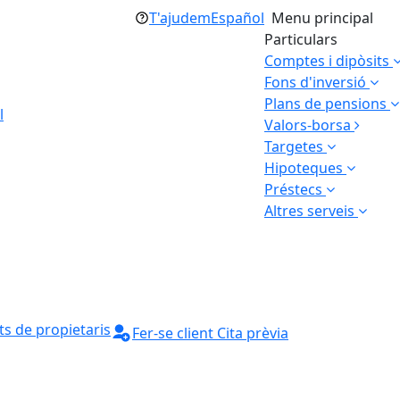
T'ajudem
Español
Menu principal
Particulars
Comptes i dipòsits
Fons d'inversió
Plans de pensions
l
Valors-borsa
Targetes
Hipoteques
Préstecs
Altres serveis
s de propietaris
Fer-se client
Cita prèvia