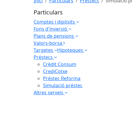
Inici
Particulars
Préstecs
Simulació p
Particulars
Comptes i dipòsits
Fons d'inversió
Plans de pensions
Valors-borsa
Targetes
Hipoteques
Préstecs
Crèdit Consum
CrediCotxe
Préstec Reforma
Simulació préstec
Altres serveis