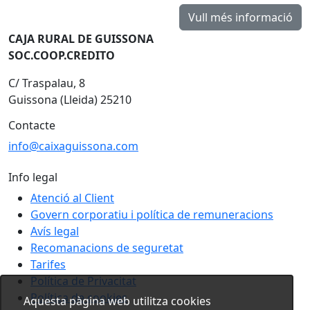
CAJA RURAL DE GUISSONA
SOC.COOP.CREDITO
C/ Traspalau, 8
Guissona (Lleida) 25210
Contacte
info@caixaguissona.com
Info legal
Atenció al Client
Govern corporatiu i política de remuneracions
Avís legal
Recomanacions de seguretat
Tarifes
Política de Privacitat
Política de cookies
Aquesta pàgina web utilitza cookies