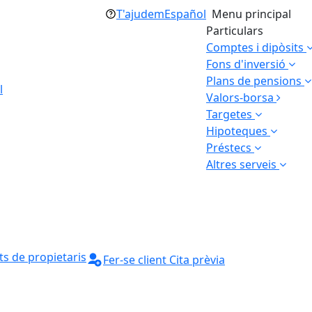
T'ajudem
Español
Menu principal
Particulars
Comptes i dipòsits
Fons d'inversió
Plans de pensions
l
Valors-borsa
Targetes
Hipoteques
Préstecs
Altres serveis
s de propietaris
Fer-se client
Cita prèvia