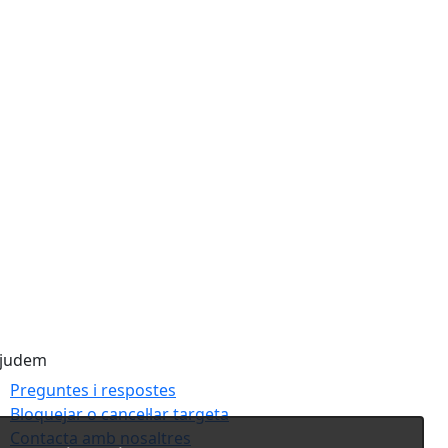
ajudem
Preguntes i respostes
Bloquejar o cancel·lar targeta
Contacta amb nosaltres