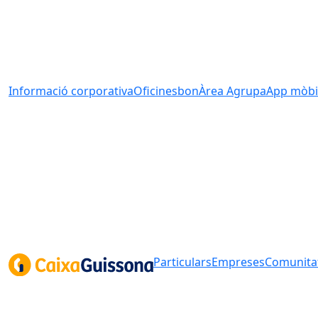
Informació corporativa
Oficines
bonÀrea Agrupa
App mòbi
Particulars
Empreses
Comunitat