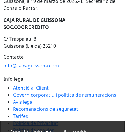
Guissona, a 19 de marzo de 2026.- El Secretario del
Consejo Rector.
CAJA RURAL DE GUISSONA
SOC.COOP.CREDITO
C/ Traspalau, 8
Guissona (Lleida) 25210
Contacte
info@caixaguissona.com
Info legal
Atenció al Client
Govern corporatiu i política de remuneracions
Avís legal
Recomanacions de seguretat
Tarifes
Política de Privacitat
Política de cookies
Aquesta pàgina web utilitza cookies