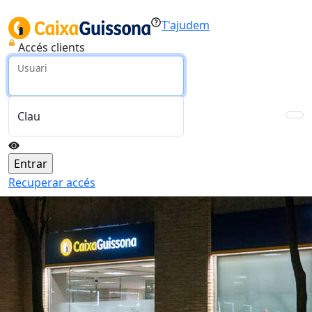
T'ajudem
Accés clients
Usuari
Clau
Recuperar accés