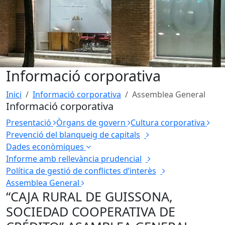
Informació corporativa
Inici
Informació corporativa
Assemblea General
Informació corporativa
Presentació
Òrgans de govern
Cultura corporativa
Prevenció del blanqueig de capitals
Dades econòmiques
Informe amb rellevància prudencial
Política de gestió de conflictes d’interès
Assemblea General
“CAJA RURAL DE GUISSONA,
SOCIEDAD COOPERATIVA DE