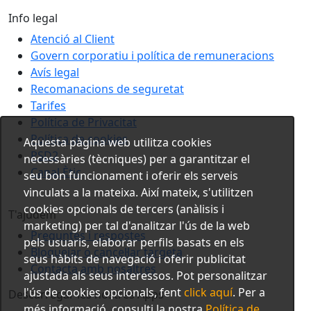
Info legal
Atenció al Client
Govern corporatiu i política de remuneracions
Avís legal
Recomanacions de seguretat
Tarifes
Política de Privacitat
Política de cookies
Aquesta pàgina web utilitza cookies
PSD2
necessàries (tècniques) per a garantitzar el
Canal Ètic
seu bon funcionament i oferir els serveis
vinculats a la mateixa. Així mateix, s'utilitzen
cookies opcionals de tercers (anàlisis i
T'ajudem
marketing) per tal d'analitzar l'ús de la web
Preguntes i respostes
pels usuaris, elaborar perfils basats en els
Bloquejar o cancel·lar targeta
seus hàbits de navegació i oferir publicitat
Contacta amb nosaltres
ajustada als seus interessos. Pot personalitzar
l'ús de cookies opcionals, fent
click aquí
. Per a
Descarregar les nostres Apps
més informació, consulti la nostra
Política de