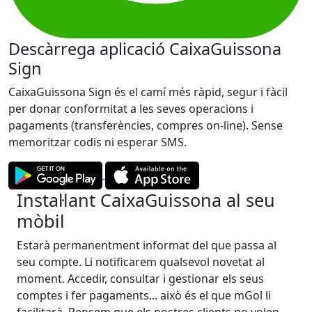
Descàrrega aplicació CaixaGuissona
Sign
CaixaGuissona Sign és el camí més ràpid, segur i fàcil
per donar conformitat a les seves operacions i
pagaments (transferències, compres on-line). Sense
memoritzar codis ni esperar SMS.
Instal·lant CaixaGuissona al seu
mòbil
Estarà permanentment informat del que passa al
seu compte. Li notificarem qualsevol novetat al
moment. Accedir, consultar i gestionar els seus
comptes i fer pagaments... això és el que mGol li
facilitarà. Pensem que els nostres clients no volen