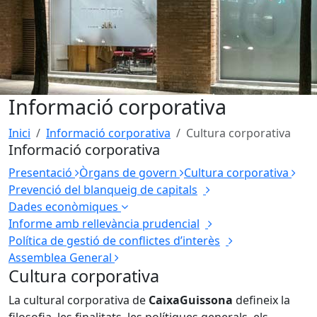
Informació corporativa
Inici
Informació corporativa
Cultura corporativa
Informació corporativa
Presentació
Òrgans de govern
Cultura corporativa
Prevenció del blanqueig de capitals
Dades econòmiques
Informe amb rellevància prudencial
Política de gestió de conflictes d’interès
Assemblea General
Cultura corporativa
La cultural corporativa de
Caixa
Guissona
defineix la
filosofia, les finalitats, les polítiques generals, els