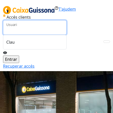
T'ajudem
Accés clients
Usuari
Clau
Recuperar accés