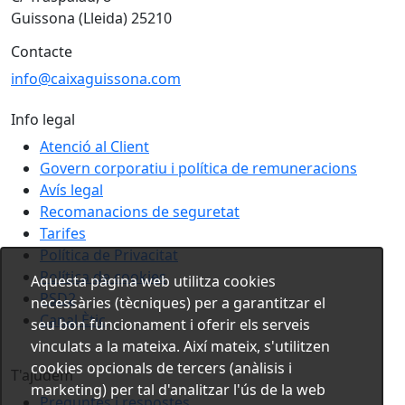
Guissona (Lleida) 25210
Contacte
info@caixaguissona.com
Info legal
Atenció al Client
Govern corporatiu i política de remuneracions
Avís legal
Recomanacions de seguretat
Tarifes
Política de Privacitat
Política de cookies
Aquesta pàgina web utilitza cookies
PSD2
necessàries (tècniques) per a garantitzar el
Canal Ètic
seu bon funcionament i oferir els serveis
vinculats a la mateixa. Així mateix, s'utilitzen
cookies opcionals de tercers (anàlisis i
T'ajudem
marketing) per tal d'analitzar l'ús de la web
Preguntes i respostes