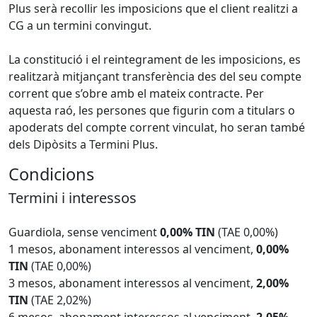
Plus serà recollir les imposicions que el client realitzi a
CG a un termini convingut.
La constitució i el reintegrament de les imposicions, es
realitzarà mitjançant transferència des del seu compte
corrent que s’obre amb el mateix contracte. Per
aquesta raó, les persones que figurin com a titulars o
apoderats del compte corrent vinculat, ho seran també
dels Dipòsits a Termini Plus.
Condicions
Termini i interessos
Guardiola, sense venciment
0,00% TIN
(TAE 0,00%)
1 mesos, abonament interessos al venciment,
0,00%
TIN
(TAE 0,00%)
3 mesos, abonament interessos al venciment,
2,00%
TIN
(TAE 2,02%)
6 mesos, abonament interessos al venciment,
2,05%