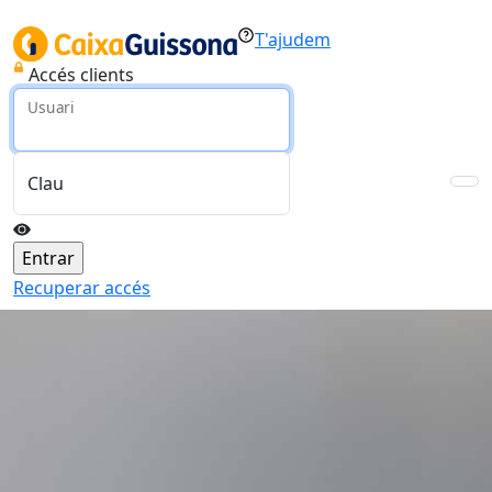
T'ajudem
Accés clients
Usuari
Clau
Recuperar accés