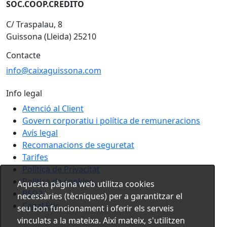
SOC.COOP.CREDITO
C/ Traspalau, 8
Guissona (Lleida) 25210
Contacte
info@caixaguissona.com
Info legal
Atenció al Client
Govern corporatiu i política de remuneracions
Avís legal
Recomanacions de seguretat
Tarifes
Política de Privacitat
Política de cookies
Aquesta pàgina web utilitza cookies
PSD2
necessàries (tècniques) per a garantitzar el
Canal Ètic
seu bon funcionament i oferir els serveis
vinculats a la mateixa. Així mateix, s'utilitzen