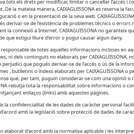
a tots els drets per modificar, limitar o cancel·lar l’accés i 
. De la mateixa manera,
CAIXA
GUISSONA
es reserva la facu
guració o en la presentació de la seva web.
CAIXA
GUISSON
s derivar-se de l’existència de problemes tècnics o errors 
nt la connexió a Internet.
CAIXA
GUISSONA
no garanteix que
e que estigui lliure d’error o pugui causar algun dany.
 responsable de totes aquelles informacions incloses en aq
es, ni dels continguts no elaborats per
CAIXA
GUISSONA
, n
perjudici que pogués derivar-se de l’accés o ús de la inform
es , butlletins o índexs elaborats per
CAIXA
GUISSONA
o pe
nse que, per tant, puguin considerar-se com una opinió o 
ONA
rebutja tota la responsabilitat sobre informacions o c
itjançant enllaços (links) amb aquestes pàgines.
 la confidencialitat de les dades de caràcter personal facili
’acord amb la legislació sobre protecció de dades de caràcte
an elaborat d’acord amb la normativa aplicable i les interpre