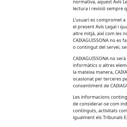
normativa, aquest Avís Le
lectura i revisió sempre q
L’usuari es compromet a f
el present Avís Legal i q
altre mitjà, així com les
CAIXA
GUISSONA
no es fa
o contingut del servei, se
CAIXA
GUISSONA
no serà 
informàtics o altres elem
la mateixa manera,
CAIX
ocasionat per terceres pe
consentiment de
CAIXA
G
Les informacions contingu
de considerar-se com indi
continguts, activitats co
igualment els Tribunals E