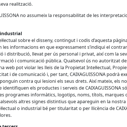
seva realització.
UISSONA
no assumeix la responsabilitat de les interpretacio
 industrial
el·lectual sobre el disseny, contingut i codis d’aquesta pàgin
 en les informacions en que expressament s’indiqui el contrar
ó i distribució, llevat per ús personal i privat, així com la s
mació i comunicació pública. Qualsevol ús no autoritzat de
 web pot violar les lleis de la Propietat Intel·lectual, Propie
itat i de comunicació i, per tant,
CAIXA
GUISSONA
podrà exer
ponguin contra qui lesioni els seus drets. Així mateix, els no
e identifiquen els productes i serveis de
CAIXA
GUISSONA
só
tres programes informàtics, logotips, noms, títols, marques 
alsevols altres signes distintius que apareguin en la nostr
·lectual o industrial bé per titularitat o per llicència de
CAIX
dores.
e tercers