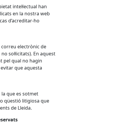
ietat intel·lectual han
blicats en la nostra web
 cas d’acreditar-ho
 correu electrònic de
o sol·licitats). En aquest
nt pel qual no hagin
r evitar que aquesta
 a la que es sotmet
o qüestió litigiosa que
ents de Lleida.
servats