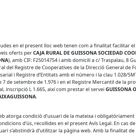
des en el present lloc web tenen com a finalitat facilitar e
veis oferts per
CAJA RURAL DE GUISSONA SOCIEDAD COO
ONA
), amb CIF: F25014754 i amb domicili a c/ Traspalau, 8 Gu
tral del Registre de Cooperatives de la Direcció General de 
al i Registre d’Entitats amb el número i la clau 1.028/SMT,
 7 de setembre de 1.976 i en el Registre Mercantil de la proví
, inscripció L 1.665, així com prestar el servei
GUISSONA 
AIXAGUISSONA
.
web atorga condició d’usuari de la mateixa i obligatòriament 
ondicions d’ús, recollides en el present Avís Legal. En cas
ari s’abstindrà d’utilitzar la pàgina web. Amb la finalitat d