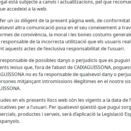
gal està subjecte a canvis i actualitzacions, pel que recoma
ue accedeixi a la web.
er un ús diligent de la present pàgina web, de conformitat a
ualsevol altra comunicació posa en el seu coneixement a tra
 normes de convivència, la moral i les bones costums gener
 responsable de la incorrecta utilització que els usuaris real
nt aquests actes de l’exclusiva responsabilitat de l’usuari.
responsable de possibles danys o perjudicis que es puguin 
ents lesius que, fora de l’abast de
CAIXA
GUISSONA
, poguess
A
GUISSONA
no es fa responsable de qualsevol dany o perju
rsones mitjançant intromissions il·legítimes en el nostre si
UISSONA
.
des en els presents llocs web són les vigents a la data de l’
catives per a l’usuari. Per qualsevol qüestió que pugui sor
mercials, productes i serveis, serà d’aplicació la Legislació
spanyols.