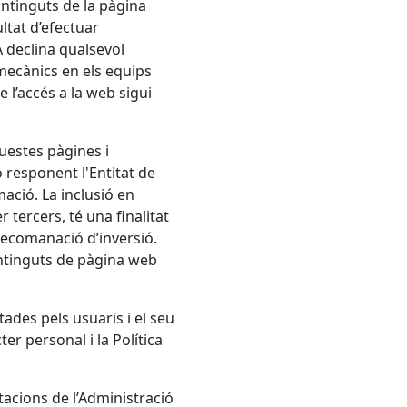
continguts de la pàgina
ltat d’efectuar
A
declina qualsevol
mecànics en els equips
 l’accés a la web sigui
uestes pàgines i
o responent l'Entitat de
ació. La inclusió en
r tercers, té una finalitat
recomanació d’inversió.
ontinguts de pàgina web
tades pels usuaris i el seu
r personal i la Política
tacions de l’Administració