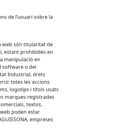
ns de l’usuari sobre la
a web són titularitat de
i, estant prohibides en
eva manipulació en
l software o del
tat Industrial, drets
cir totes les accions
ms, logotips i títols usats
n marques registrades
comercials, textos,
a web poden estar
A
GUISSONA
, empreses