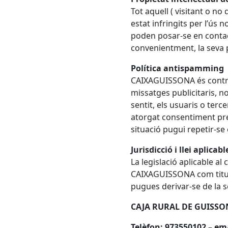
Tot aquell ( visitant o no
estat infringits per l’ús 
poden posar-se en contacte
convenientment, la seva 
Política antispamming
CAIXA
GUISSONA
és contr
missatges publicitaris, no
sentit, els usuaris o ter
atorgat consentiment pr
situació pugui repetir-se e
Jurisdicció i llei aplicabl
La legislació aplicable al
CAIXA
GUISSONA
com titu
pugues derivar-se de la se
CAJA RURAL DE GUISSON
Telèfon: 973550102 – e