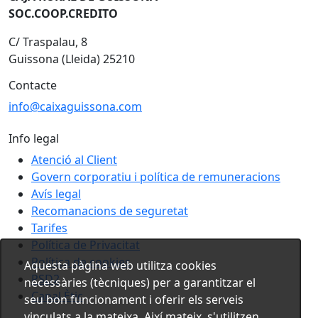
SOC.COOP.CREDITO
C/ Traspalau, 8
Guissona (Lleida) 25210
Contacte
info@caixaguissona.com
Info legal
Atenció al Client
Govern corporatiu i política de remuneracions
Avís legal
Recomanacions de seguretat
Tarifes
Política de Privacitat
Política de cookies
Aquesta pàgina web utilitza cookies
PSD2
necessàries (tècniques) per a garantitzar el
Canal Ètic
seu bon funcionament i oferir els serveis
vinculats a la mateixa. Així mateix, s'utilitzen