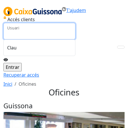
T'ajudem
Accés clients
Usuari
Clau
Recuperar accés
Inici
Oficines
Oficines
Guissona