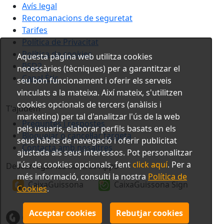
Avís legal
Recomanacions de seguretat
Tarifes
Política de Privacitat
Política de cookies
Aquesta pàgina web utilitza cookies
PSD2
necessàries (tècniques) per a garantitzar el
Canal Ètic
seu bon funcionament i oferir els serveis
vinculats a la mateixa. Així mateix, s'utilitzen
cookies opcionals de tercers (anàlisis i
T'ajudem
marketing) per tal d'analitzar l'ús de la web
Preguntes i respostes
pels usuaris, elaborar perfils basats en els
Bloquejar o cancel·lar targeta
seus hàbits de navegació i oferir publicitat
Contacta amb nosaltres
ajustada als seus interessos. Pot personalitzar
l'ús de cookies opcionals, fent
click aquí
. Per a
Descarregar les nostres Apps
més informació, consulti la nostra
Política de
CaixaGuissona
CaixaGuissona Sign
Cookies
.
Acceptar cookies
Rebutjar cookies