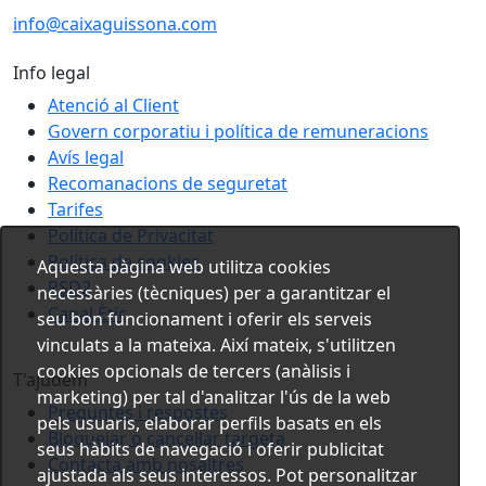
info@caixaguissona.com
Info legal
Atenció al Client
Govern corporatiu i política de remuneracions
Avís legal
Recomanacions de seguretat
Tarifes
Política de Privacitat
Política de cookies
Aquesta pàgina web utilitza cookies
PSD2
necessàries (tècniques) per a garantitzar el
Canal Ètic
seu bon funcionament i oferir els serveis
vinculats a la mateixa. Així mateix, s'utilitzen
cookies opcionals de tercers (anàlisis i
T'ajudem
marketing) per tal d'analitzar l'ús de la web
Preguntes i respostes
pels usuaris, elaborar perfils basats en els
Bloquejar o cancel·lar targeta
seus hàbits de navegació i oferir publicitat
Contacta amb nosaltres
ajustada als seus interessos. Pot personalitzar