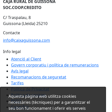
CAJA RURAL DE GUISSONA
SOC.COOP.CREDITO
C/ Traspalau, 8
Guissona (Lleida) 25210
Contacte
info@caixaguissona.com
Info legal
Atenció al Client
Govern corporatiu i política de remuneracions
Avís legal
Recomanacions de seguretat
Tarifes
Política de Privacitat
Política de cookies
Aquesta pàgina web utilitza cookies
PSD2
necessàries (tècniques) per a garantitzar el
Canal Ètic
seu bon funcionament i oferir els serveis