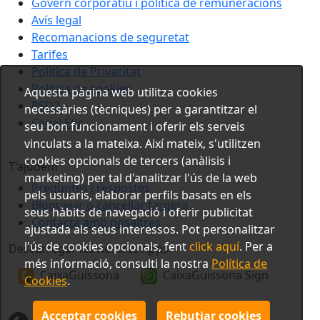
Govern corporatiu i política de remuneracions
Avís legal
Recomanacions de seguretat
Tarifes
Política de Privacitat
Política de cookies
Aquesta pàgina web utilitza cookies
PSD2
necessàries (tècniques) per a garantitzar el
Canal Ètic
seu bon funcionament i oferir els serveis
vinculats a la mateixa. Així mateix, s'utilitzen
cookies opcionals de tercers (anàlisis i
T'ajudem
marketing) per tal d'analitzar l'ús de la web
Preguntes i respostes
pels usuaris, elaborar perfils basats en els
Bloquejar o cancel·lar targeta
seus hàbits de navegació i oferir publicitat
Contacta amb nosaltres
ajustada als seus interessos. Pot personalitzar
l'ús de cookies opcionals, fent
click aquí
. Per a
Descarregar les nostres Apps
més informació, consulti la nostra
Política de
CaixaGuissona
CaixaGuissona Sign
Cookies
.
Acceptar cookies
Rebutjar cookies