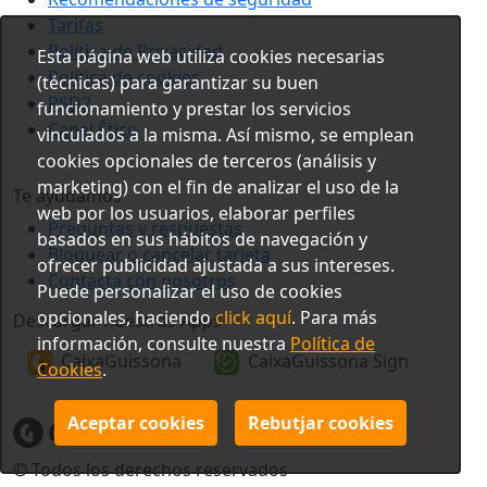
Tarifas
Política de Privacidad
Esta página web utiliza cookies necesarias
Política de cookies
(técnicas) para garantizar su buen
PSD2
funcionamiento y prestar los servicios
Canal Ético
vinculados a la misma. Así mismo, se emplean
cookies opcionales de terceros (análisis y
marketing) con el fin de analizar el uso de la
Te ayudamos
web por los usuarios, elaborar perfiles
Preguntas y respuestas
basados en sus hábitos de navegación y
Bloquear o cancelar tarjeta
ofrecer publicidad ajustada a sus intereses.
Contacta con nosotros
Puede personalizar el uso de cookies
opcionales, haciendo
click aquí
. Para más
Descargar nuestras Apps
información, consulte nuestra
Política de
CaixaGuissona
CaixaGuissona Sign
Cookies
.
Aceptar cookies
Rebutjar cookies
© Todos los derechos reservados