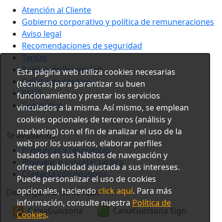
Atención al Cliente
Gobierno corporativo y política de remuneraciones
Aviso legal
Recomendaciones de seguridad
Tarifas
Política de Privacidad
Esta página web utiliza cookies necesarias
Política de cookies
(técnicas) para garantizar su buen
PSD2
funcionamiento y prestar los servicios
Canal Ético
vinculados a la misma. Así mismo, se emplean
cookies opcionales de terceros (análisis y
marketing) con el fin de analizar el uso de la
Te ayudamos
web por los usuarios, elaborar perfiles
Preguntas y respuestas
basados en sus hábitos de navegación y
Bloquear o cancelar tarjeta
ofrecer publicidad ajustada a sus intereses.
Contacta con nosotros
Puede personalizar el uso de cookies
opcionales, haciendo
click aquí
. Para más
Descargar nuestras Apps
información, consulte nuestra
Política de
CaixaGuissona
CaixaGuissona Sign
Cookies
.