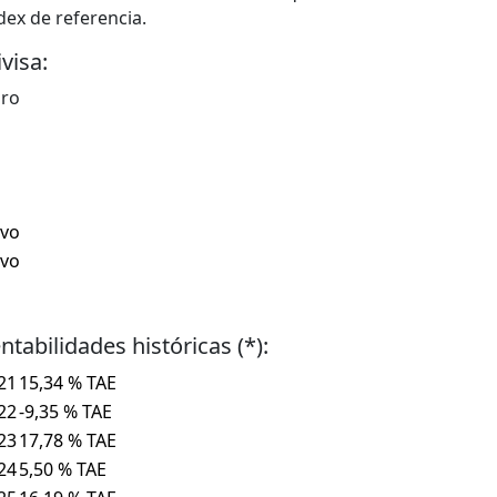
dex de referencia.
visa:
ro
ivo
ivo
ntabilidades históricas (*):
21
15,34 % TAE
22
-9,35 % TAE
23
17,78 % TAE
24
5,50 % TAE