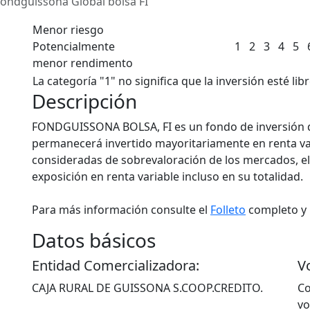
ondguissona Global bolsa FI
Menor riesgo
Potencialmente
1
2
3
4
5
menor rendimento
La categoría "1" no significa que la inversión esté lib
Descripción
FONDGUISSONA BOLSA, FI es un fondo de inversión 
permanecerá invertido mayoritariamente en renta var
consideradas de sobrevaloración de los mercados, el 
exposición en renta variable incluso en su totalidad.
Para más información consulte el
Folleto
completo y 
Datos básicos
Entidad Comercializadora:
V
CAJA RURAL DE GUISSONA S.COOP.CREDITO.
Co
vo