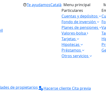
Te ayudamos
Català
Menu principal
M
Particulares
Em
Cuentas y depósitos
Cu
Fondo de inversión
Fo
Planes de pensiones
Va
il
Valores-bolsa
Ta
Tarjetas
Hi
Hipotecas
P
Préstamos
Ge
Otros servicios
ades de propietarios
Hacerse cliente
Cita previa