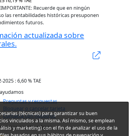
25
16,19 % TAE
) IMPORTANTE: Recuerde que en ningún
so las rentabilidades históricas presuponen
ndimientos futuros.
mación actualizada sobre
rales.
-2025 : 6,60 % TAE
 ayudamos
Preguntas y respuestas
Bloquear o cancelar tarjeta
cesarias (técnicas) para garantizar su buen
Contacta con nosotros
icios vinculados a la misma. Así mismo, se emplean
scargar nuestras Apps
lisis y marketing) con el fin de analizar el uso de la
files basados en sus hábitos de navegación y