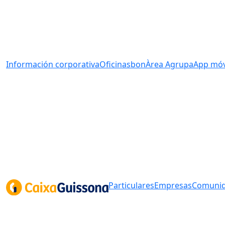
Información corporativa
Oficinas
bonÀrea Agrupa
App móv
Particulares
Empresas
Comunid