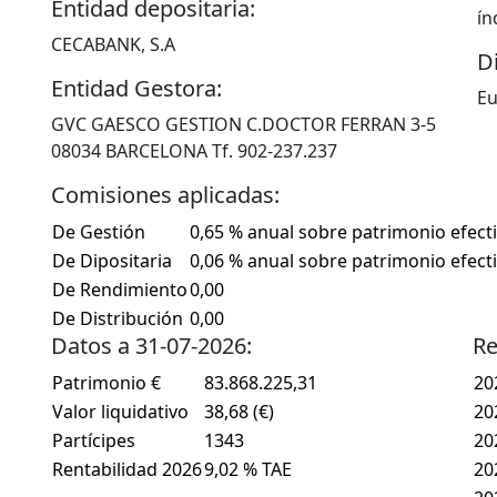
Entidad depositaria:
ín
CECABANK, S.A
Di
Entidad Gestora:
Eu
GVC GAESCO GESTION C.DOCTOR FERRAN 3-5
08034 BARCELONA Tf. 902-237.237
Comisiones aplicadas:
De Gestión
0,65 % anual sobre patrimonio efect
De Dipositaria
0,06 % anual sobre patrimonio efect
De Rendimiento
0,00
De Distribución
0,00
Datos a 31-07-2026:
Re
Patrimonio €
83.868.225,31
20
Valor liquidativo
38,68 (€)
20
Partícipes
1343
20
Rentabilidad 2026
9,02 % TAE
20