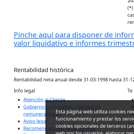
20
(*
ca
re
Pinche aquí para disponer de infor
valor liquidativo e informes trimest
Rentabilidad histórica
Rentabilidad neta anual desde 31-03-1998 hasta 31-12
Info legal
Te
Atención al Cliente
Gobierno corporativo y política de
Esta página web utiliza cookies ne
remuneraciones
funcionamiento y prestar los serv
Aviso legal
De
cookies opcionales de terceros (aná
Recomendaciones de seguridad
web por los usuarios, elaborar per