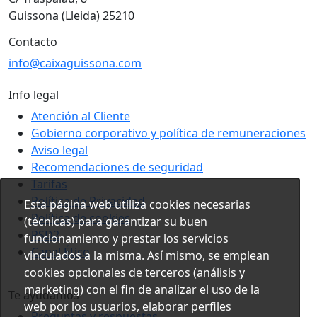
Guissona (Lleida) 25210
Contacto
info@caixaguissona.com
Info legal
Atención al Cliente
Gobierno corporativo y política de remuneraciones
Aviso legal
Recomendaciones de seguridad
Tarifas
Política de Privacidad
Esta página web utiliza cookies necesarias
Política de cookies
(técnicas) para garantizar su buen
PSD2
funcionamiento y prestar los servicios
Canal Ético
vinculados a la misma. Así mismo, se emplean
cookies opcionales de terceros (análisis y
marketing) con el fin de analizar el uso de la
Te ayudamos
web por los usuarios, elaborar perfiles
Preguntas y respuestas