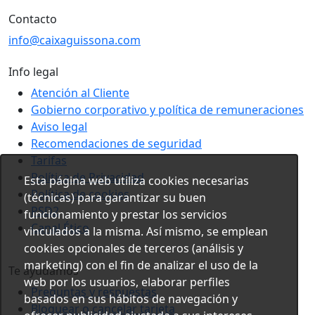
Contacto
info@caixaguissona.com
Info legal
Atención al Cliente
Gobierno corporativo y política de remuneraciones
Aviso legal
Recomendaciones de seguridad
Tarifas
Política de Privacidad
Esta página web utiliza cookies necesarias
Política de cookies
(técnicas) para garantizar su buen
PSD2
funcionamiento y prestar los servicios
Canal Ético
vinculados a la misma. Así mismo, se emplean
cookies opcionales de terceros (análisis y
marketing) con el fin de analizar el uso de la
Te ayudamos
web por los usuarios, elaborar perfiles
Preguntas y respuestas
basados en sus hábitos de navegación y
Bloquear o cancelar tarjeta