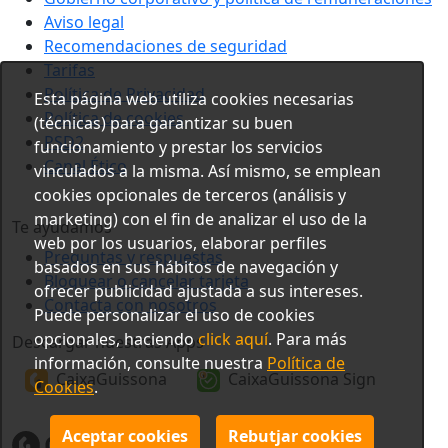
Aviso legal
Recomendaciones de seguridad
Tarifas
Política de Privacidad
Esta página web utiliza cookies necesarias
Política de cookies
(técnicas) para garantizar su buen
PSD2
funcionamiento y prestar los servicios
Canal Ético
vinculados a la misma. Así mismo, se emplean
cookies opcionales de terceros (análisis y
marketing) con el fin de analizar el uso de la
Te ayudamos
web por los usuarios, elaborar perfiles
Preguntas y respuestas
basados en sus hábitos de navegación y
Bloquear o cancelar tarjeta
ofrecer publicidad ajustada a sus intereses.
Contacta con nosotros
Puede personalizar el uso de cookies
opcionales, haciendo
click aquí
. Para más
Descargar nuestras Apps
información, consulte nuestra
Política de
CaixaGuissona
CaixaGuissona Sign
Cookies
.
Aceptar cookies
Rebutjar cookies