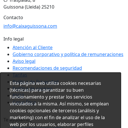
Guissona (Lleida) 25210
Contacto
info@caixaguissona.com
Info legal
Atención al Cliente
Gobierno corporativo y política de remuneraciones
Aviso legal
Recomendaciones de seguridad
Tarifas
Política de Privacidad
Esta página web utiliza cookies necesarias
Política de cookies
(técnicas) para garantizar su buen
PSD2
funcionamiento y prestar los servicios
Canal Ético
vinculados a la misma. Así mismo, se emplean
cookies opcionales de terceros (análisis y
marketing) con el fin de analizar el uso de la
Te ayudamos
web por los usuarios, elaborar perfiles