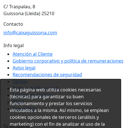
C/ Traspalau, 8
Guissona (Lleida) 25210
Contacto
info@caixaguissona.com
Info legal
Atención al Cliente
Gobierno corporativo y política de remuneraciones
Aviso legal
Recomendaciones de seguridad
Tarifas
Política de Privacidad
Esta página web utiliza cookies necesarias
Política de cookies
(técnicas) para garantizar su buen
PSD2
funcionamiento y prestar los servicios
Canal Ético
vinculados a la misma. Así mismo, se emplean
cookies opcionales de terceros (análisis y
marketing) con el fin de analizar el uso de la
Te ayudamos