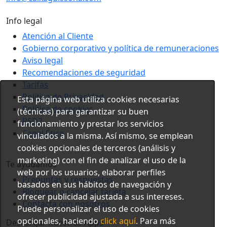
Info legal
Atención al Cliente
Gobierno corporativo y política de remuneraciones
Aviso legal
Recomendaciones de seguridad
Tarifas
Política de Privacidad
Esta página web utiliza cookies necesarias
Política de cookies
(técnicas) para garantizar su buen
PSD2
funcionamiento y prestar los servicios
Canal Ético
vinculados a la misma. Así mismo, se emplean
cookies opcionales de terceros (análisis y
marketing) con el fin de analizar el uso de la
Te ayudamos
web por los usuarios, elaborar perfiles
Preguntas y respuestas
basados en sus hábitos de navegación y
Bloquear o cancelar tarjeta
ofrecer publicidad ajustada a sus intereses.
Contacta con nosotros
Puede personalizar el uso de cookies
opcionales, haciendo
click aquí
. Para más
Descargar nuestras Apps