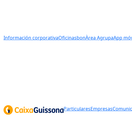
Información corporativa
Oficinas
bonÀrea Agrupa
App móv
Particulares
Empresas
Comunid