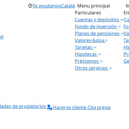
Te ayudamos
Català
Menu principal
M
Particulares
Em
Cuentas y depósitos
Cu
Fondo de inversión
Fo
Planes de pensiones
Va
il
Valores-bolsa
Ta
Tarjetas
Hi
Hipotecas
P
Préstamos
Ge
Otros servicios
ades de propietarios
Hacerse cliente
Cita previa