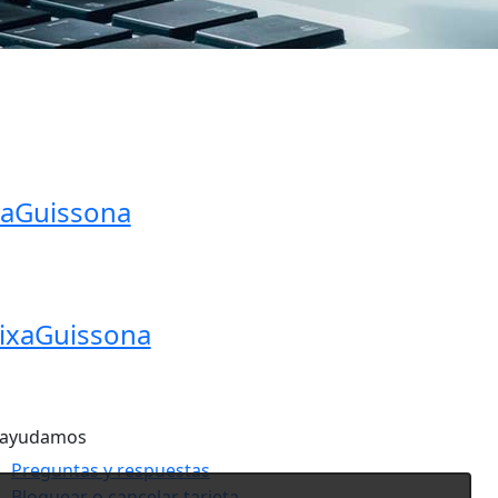
ixaGuissona
aixaGuissona
 ayudamos
Preguntas y respuestas
Bloquear o cancelar tarjeta