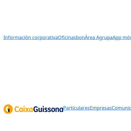
Información corporativa
Oficinas
bonÀrea Agrupa
App móv
Particulares
Empresas
Comunid