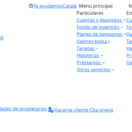
Te ayudamos
Català
Menu principal
M
Particulares
Em
Cuentas y depósitos
Cu
Fondo de inversión
Fo
Planes de pensiones
Va
il
Valores-bolsa
Ta
Tarjetas
Hi
Hipotecas
P
Préstamos
Ge
Otros servicios
ades de propietarios
Hacerse cliente
Cita previa