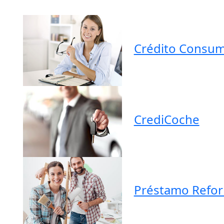
Crédito Consu
CrediCoche
Préstamo Refo