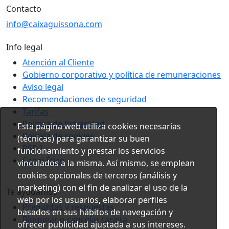
Contacto
info@caixaguissona.com
Info legal
Atención al Cliente
Gobierno corporativo y política de remuneraciones
Aviso legal
Recomendaciones de seguridad
Tarifas
Política de Privacidad
Esta página web utiliza cookies necesarias
Política de cookies
(técnicas) para garantizar su buen
PSD2
funcionamiento y prestar los servicios
Canal Ético
vinculados a la misma. Así mismo, se emplean
cookies opcionales de terceros (análisis y
marketing) con el fin de analizar el uso de la
Te ayudamos
web por los usuarios, elaborar perfiles
Preguntas y respuestas
basados en sus hábitos de navegación y
Bloquear o cancelar tarjeta
ofrecer publicidad ajustada a sus intereses.