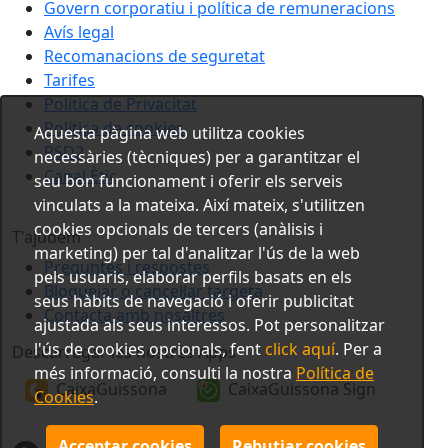
Govern corporatiu i política de remuneracions
Avís legal
Recomanacions de seguretat
Tarifes
Política de Privacitat
Política de cookies
Aquesta pàgina web utilitza cookies
PSD2
necessàries (tècniques) per a garantitzar el
Canal Ètic
seu bon funcionament i oferir els serveis
vinculats a la mateixa. Així mateix, s'utilitzen
cookies opcionals de tercers (anàlisis i
T'ajudem
marketing) per tal d'analitzar l'ús de la web
Preguntes i respostes
pels usuaris, elaborar perfils basats en els
Bloquejar o cancel·lar targeta
seus hàbits de navegació i oferir publicitat
Contacta amb nosaltres
ajustada als seus interessos. Pot personalitzar
l'ús de cookies opcionals, fent
click aquí
. Per a
Descarregar les nostres Apps
més informació, consulti la nostra
Política de
CaixaGuissona
CaixaGuissona Sign
Cookies
.
Acceptar cookies
Rebutjar cookies