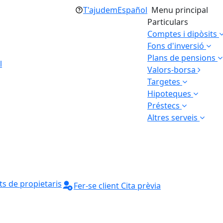
T'ajudem
Español
Menu principal
Particulars
Comptes i dipòsits
Fons d'inversió
Plans de pensions
l
Valors-borsa
Targetes
Hipoteques
Préstecs
Altres serveis
s de propietaris
Fer-se client
Cita prèvia