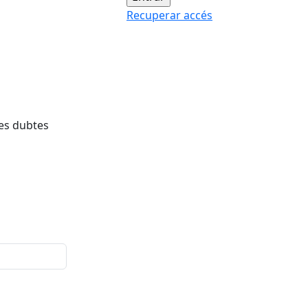
Recuperar accés
res dubtes