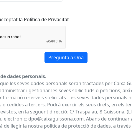
 acceptat la Política de Privacitat
de dades personals.
que les seves dades personals seran tractades per Caixa 
d'administrar i gestionar les seves sol·licituds o peticions, ai
la informació o serveis sol·licitats. Les seves dades personals 
o cedides a tercers. Podrà exercir els seus drets, en els te
vistos, en la següent direcció: C/ Traspalau, 8 Guissona, (L
u electrònic:
dpo@caixaguissona.com
. Abans de continuar 
 de llegir la nostra política de protecció de dades, a travé