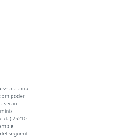
Guissona amb
xí com poder
no seran
rminis
leida) 25210,
amb el
s del següent