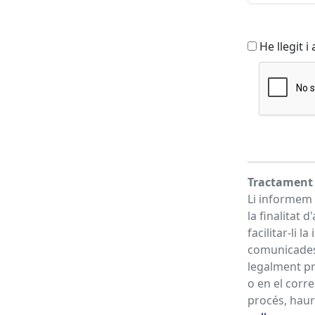
He llegit i
Tractament 
Li informem 
la finalitat 
facilitar-li 
comunicades 
legalment pre
o en el corre
procés, haurà