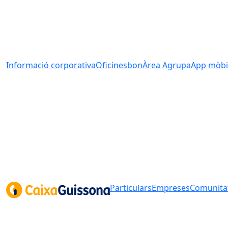
Informació corporativa
Oficines
bonÀrea Agrupa
App mòbi
Particulars
Empreses
Comunitat