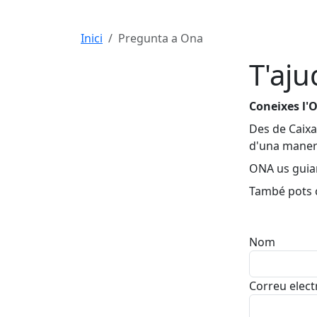
Inici
Pregunta a Ona
T'aj
Coneixes l'O
Des de Caixa
d'una manera 
ONA us guiar
També pots c
Nom
Correu elect