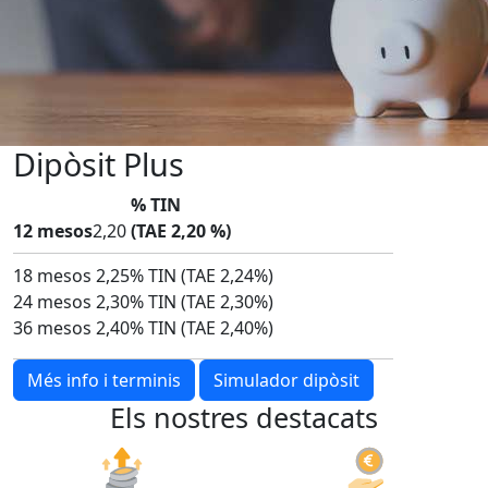
Dipòsit
Plus
% TIN
12 mesos
2,20
(TAE 2,20 %)
18 mesos
2,25% TIN
(TAE 2,24%)
24 mesos
2,30% TIN
(TAE 2,30%)
36 mesos
2,40% TIN
(TAE 2,40%)
Més info i terminis
Simulador dipòsit
Els nostres destacats