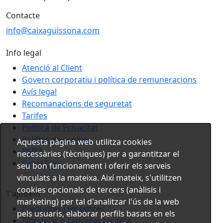
Contacte
info@caixaguissona.com
Info legal
Atenció al Client
Govern corporatiu i política de remuneracions
Avís legal
Recomanacions de seguretat
Tarifes
Política de Privacitat
Política de cookies
Aquesta pàgina web utilitza cookies
PSD2
necessàries (tècniques) per a garantitzar el
Canal Ètic
seu bon funcionament i oferir els serveis
vinculats a la mateixa. Així mateix, s'utilitzen
cookies opcionals de tercers (anàlisis i
T'ajudem
marketing) per tal d'analitzar l'ús de la web
Preguntes i respostes
pels usuaris, elaborar perfils basats en els
Bloquejar o cancel·lar targeta